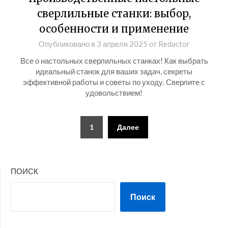
сверлильные станки: выбор,
особенности и применение
Опубликовано в
3 апреля 2025
от
Redactor
Все о настольных сверлильных станках! Как выбрать
идеальный станок для ваших задач, секреты
эффективной работы и советы по уходу. Сверлите с
удовольствием!
Пагинация
1
Далее
записей
ПОИСК
Поиск