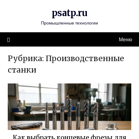
Перейти
psatp.ru
к
содержимому
Промышленные технологии
Меню
Рубрика:
Производственные
станки
Как выбрать концевые фрезы для