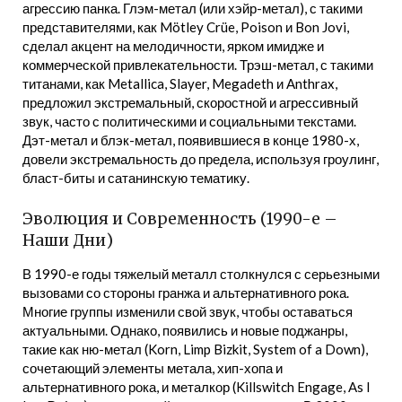
агрессию панка. Глэм-метал (или хэйр-метал), с такими
представителями, как Mötley Crüe, Poison и Bon Jovi,
сделал акцент на мелодичности, ярком имидже и
коммерческой привлекательности. Трэш-метал, с такими
титанами, как Metallica, Slayer, Megadeth и Anthrax,
предложил экстремальный, скоростной и агрессивный
звук, часто с политическими и социальными текстами.
Дэт-метал и блэк-метал, появившиеся в конце 1980-х,
довели экстремальность до предела, используя гроулинг,
бласт-биты и сатанинскую тематику.
Эволюция и Современность (1990-е –
Наши Дни)
В 1990-е годы тяжелый металл столкнулся с серьезными
вызовами со стороны гранжа и альтернативного рока.
Многие группы изменили свой звук, чтобы оставаться
актуальными. Однако, появились и новые поджанры,
такие как ню-метал (Korn, Limp Bizkit, System of a Down),
сочетающий элементы метала, хип-хопа и
альтернативного рока, и металкор (Killswitch Engage, As I