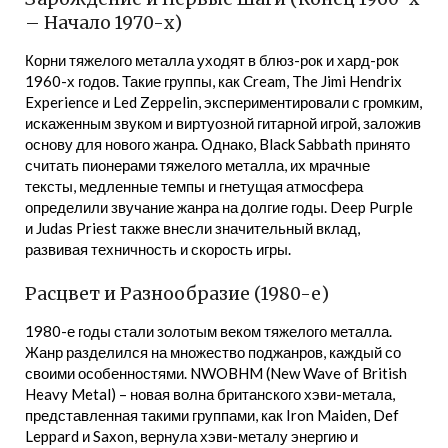
– Начало 1970-х)
Корни тяжелого металла уходят в блюз-рок и хард-рок
1960-х годов. Такие группы, как Cream, The Jimi Hendrix
Experience и Led Zeppelin, экспериментировали с громким,
искаженным звуком и виртуозной гитарной игрой, заложив
основу для нового жанра. Однако, Black Sabbath принято
считать пионерами тяжелого металла, их мрачные
тексты, медленные темпы и гнетущая атмосфера
определили звучание жанра на долгие годы. Deep Purple
и Judas Priest также внесли значительный вклад,
развивая техничность и скорость игры.
Расцвет и Разнообразие (1980-е)
1980-е годы стали золотым веком тяжелого металла.
Жанр разделился на множество поджанров, каждый со
своими особенностями. NWOBHM (New Wave of British
Heavy Metal) – новая волна британского хэви-метала,
представленная такими группами, как Iron Maiden, Def
Leppard и Saxon, вернула хэви-металу энергию и